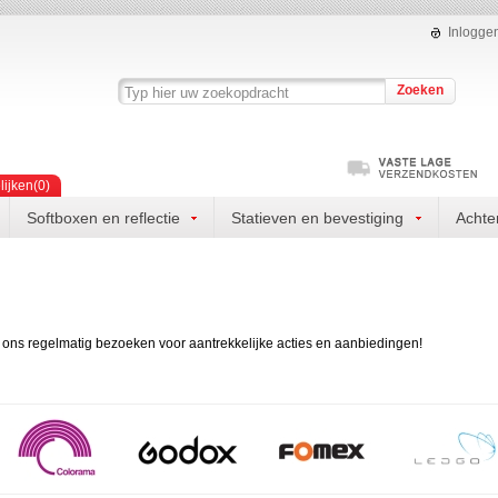
Inlogge
Zoeken
lijken(
0
)
Softboxen en reflectie
Statieven en bevestiging
Achte
 ons regelmatig bezoeken voor aantrekkelijke acties en aanbiedingen!