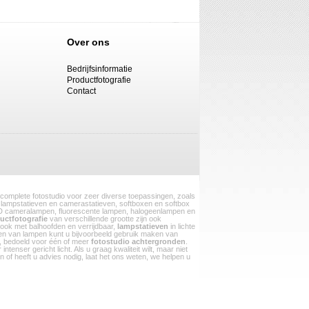
Over ons
Bedrijfsinformatie
Productfotografie
Contact
 complete fotostudio voor zeer diverse toepassingen, zoals
ls, lampstatieven en camerastatieven, softboxen en softbox
 cameralampen, fluorescente lampen, halogeenlampen en
uctfotografie
van verschillende grootte zijn ook
l ook met balhoofden en verrijdbaar,
lampstatieven
in lichte
gen van lampen kunt u bijvoorbeeld gebruik maken van
h, bedoeld voor één of meer
fotostudio achtergronden
.
enser gericht licht. Als u graag kwaliteit wilt, maar niet
 of heeft u advies nodig, laat het ons weten, we helpen u