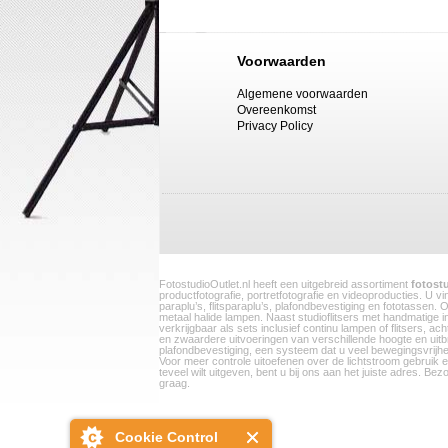
Voorwaarden
Algemene voorwaarden
Overeenkomst
Privacy Policy
FotostudioOutlet.nl heeft een uitgebreid assortiment
fotost
productfotografie, portretfotografie en videoproducties. U 
paraplu’s, flitsparaplu’s, plafondbevestiging en fototassen. 
metaal halide lampen. Naast studioflitsers met handmatige ins
verkrijgbaar als sets inclusief continu lampen of flitsers,
en zwaardere uitvoeringen van verschillende hoogte en uit
plafondbevestiging, een systeem dat u veel bewegingsvrijhe
Voor meer controle uitoefenen over de lichtstroom gebruik een
teveel wilt uitgeven, bent u bij ons aan het juiste adres. 
graag.
Cookie Control