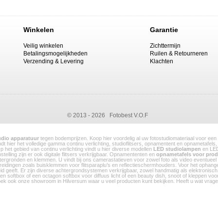
Winkelen
Garantie
Veilig winkelen
Zichttermijn
Betalingsmogelijkheden
Ruilen & Retourneren
Verzending & Levering
Klachten
© 2013 - 2026 Fotobest V.O.F
udio apparatuur
tegen bodemprijzen. Koop hier voordelig al uw fotostudiomateriaal voor een
vindt hier het volledige gamma continu verlichting, studioflitsers, opnamentent en opnametafe
Op het gebied van continu verlichting vindt u hier diverse modellen
LED studiolampen
en LED
telling zijn er ook digitale flitsers verkrijgbaar. Opnamententen en
opnametafels voor prod
 achtergronden en klemmen. U vindt bij ons camerastatieven voor zowel foto als video eventuee
breidingen zoals buisklemmen voor flitsparaplu’s en reflectieschermhouders. Voor het ophan
id geeft. Er zijn diverse achtergrondsystemen verkrijgbaar, zowel handmatig als elektronisc
 softbox of een octagon softbox voor diffuus licht of een beauty dish, snoot of kleppen voor int
Bezoek ook onze showroom in Hilversum waar u veel producten kunt bekijken. Heeft u wat vragen