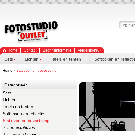
Home
Contact
Bedrijfsinformatie
Vergelijken(
0
)
Sets
Lichten
Tafels en tenten
Softboxen en reflecti
Home
>
Statieven en bevestiging
Categorieën
Sets
Lichten
Tafels en tenten
Softboxen en reflectie
Statieven en bevestiging
Lampstatieven
Camerastatieven