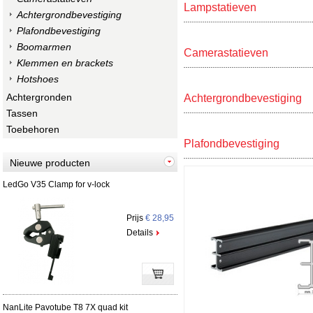
Lampstatieven
Achtergrondbevestiging
Plafondbevestiging
Boomarmen
Camerastatieven
Klemmen en brackets
Hotshoes
Achtergronden
Achtergrondbevestiging
Tassen
Toebehoren
Plafondbevestiging
Nieuwe producten
LedGo V35 Clamp for v-lock
Prijs
€ 28,95
Details
NanLite Pavotube T8 7X quad kit