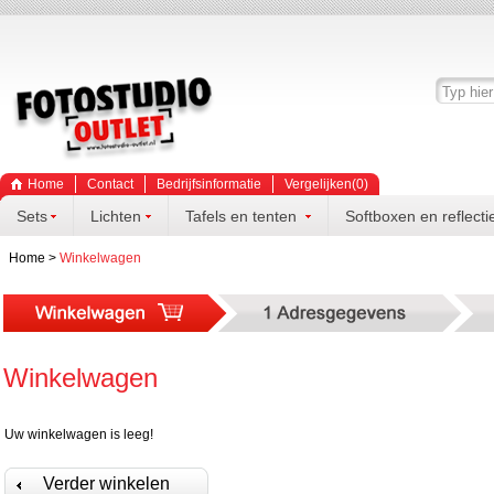
Home
Contact
Bedrijfsinformatie
Vergelijken(
0
)
Sets
Lichten
Tafels en tenten
Softboxen en reflecti
Home
>
Winkelwagen
Winkelwagen
Uw winkelwagen is leeg!
Verder winkelen