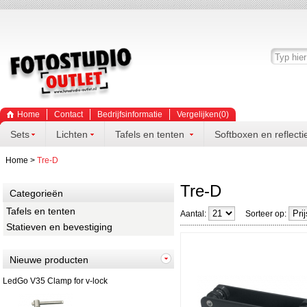
Home
Contact
Bedrijfsinformatie
Vergelijken(
0
)
Sets
Lichten
Tafels en tenten
Softboxen en reflecti
Home
>
Tre-D
Tre-D
Categorieën
Tafels en tenten
Aantal:
Sorteer op:
Statieven en bevestiging
Nieuwe producten
LedGo V35 Clamp for v-lock