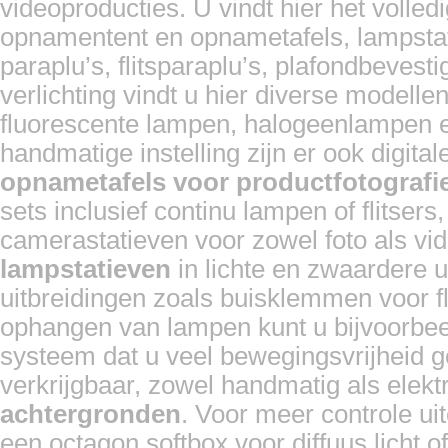
videoproducties. U vindt hier het volled
opnamentent en opnametafels, lampstat
paraplu’s, flitsparaplu’s, plafondbevest
verlichting vindt u hier diverse modelle
fluorescente lampen, halogeenlampen en
handmatige instelling zijn er ook digita
opnametafels voor productfotografi
sets inclusief continu lampen of flitser
camerastatieven voor zowel foto als vi
lampstatieven
in lichte en zwaardere u
uitbreidingen zoals buisklemmen voor fl
ophangen van lampen kunt u bijvoorbee
systeem dat u veel bewegingsvrijheid g
verkrijgbaar, zowel handmatig als elek
achtergronden
. Voor meer controle ui
een octagon softbox voor diffuus licht o