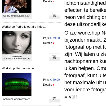
Details
lichtomstandighed
effecten te bereike
neon verlichting d
deze uitzonderlij
Workshop Portretfotografie Indoo...
Onze workshop Nac
Prijs:
€ 79,00
bijzonder maakt. 
Details
fotograaf op met f
zijn. Wij laten u 
nachtopnamen kunt
u kan helpen. Omd
Workshop Nachtopnamen
fotograaf, kunt u t
Prijs:
€ 49,00
het maximale uit 
Details
voor iedere fotogr
= vol!