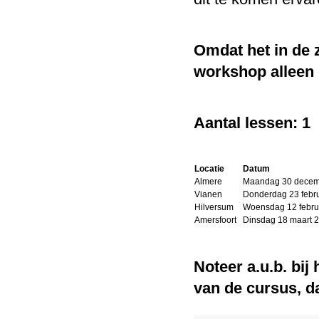
Omdat het in de 
workshop alleen 
Workshop Portretfotografie Outdo...
Prijs:
€ 69,00
Details
Aantal lessen: 1
Locatie
Datum
Almere
Maandag 30 decem
Vianen
Donderdag 23 feb
Workshop Natuurfotografie
Hilversum
Woensdag 12 febru
Amersfoort
Dinsdag 18 maart 
Prijs:
€ 49,00
Details
Noteer a.u.b. bij
van de cursus, d