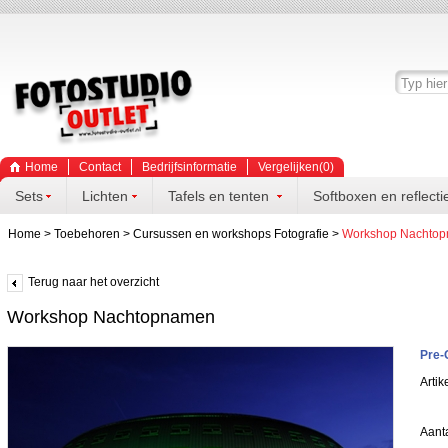
Home
Contact
Bedrijfsinformatie
Vergelijken(
0
)
Sets
Lichten
Tafels en tenten
Softboxen en reflecti
Home
>
Toebehoren
>
Cursussen en workshops Fotografie
>
Workshop Nachto
Terug naar het overzicht
Workshop Nachtopnamen
Pre-
Arti
Aanta