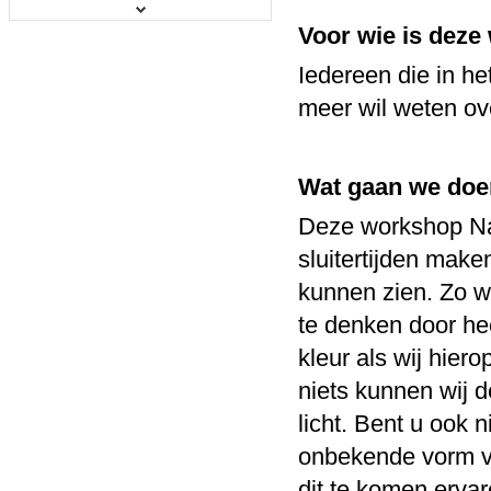
Workshop Macrofotografie
Voor wie is dez
Iedereen die in he
Prijs:
€ 49,00
Details
meer wil weten ove
Wat gaan we do
Cursus Digitale Spiegelreflex vo...
Deze workshop Nac
sluitertijden maken
Prijs:
€ 199,00
kunnen zien. Zo w
Details
te denken door he
kleur als wij hiero
niets kunnen wij d
Workshop Webshop fotografie voor...
licht. Bent u ook 
onbekende vorm va
Prijs:
€ 79,00
Details
dit te komen ervar