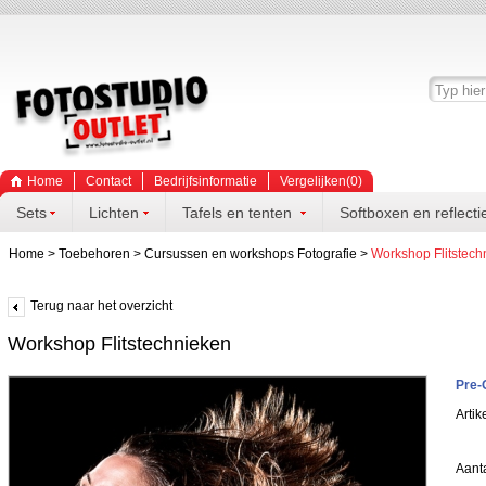
Home
Contact
Bedrijfsinformatie
Vergelijken(
0
)
Sets
Lichten
Tafels en tenten
Softboxen en reflecti
Home
>
Toebehoren
>
Cursussen en workshops Fotografie
>
Workshop Flitstech
Terug naar het overzicht
Workshop Flitstechnieken
Pre-
Artik
Aanta