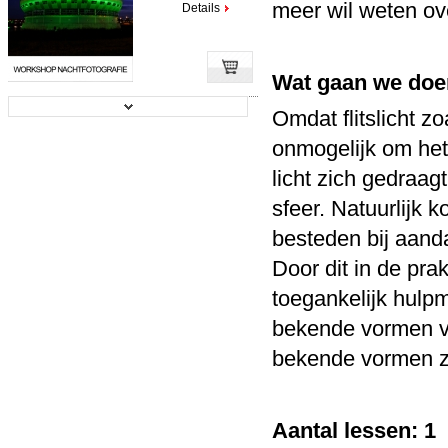
meer wil weten ove
Details
Wat gaan we do
Omdat flitslicht zoa
Workshop Natuurfotografie
onmogelijk om het 
Prijs:
€ 49,00
licht zich gedraag
Details
sfeer. Natuurlijk 
besteden bij aanda
Door dit in de prak
Workshop Webshop fotografie voor...
toegankelijk hulp
bekende vormen van
Prijs:
€ 79,00
bekende vormen zo
Details
Aantal lessen: 1