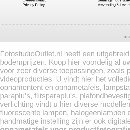
Overeenkomst
Betalingsmogelijkh
Privacy Policy
Verzending & Lever
© 2
FotostudioOutlet.nl heeft een uitgebrei
bodemprijzen. Koop hier voordelig al u
voor zeer diverse toepassingen, zoals pr
videoproducties. U vindt hier het volled
opnamentent en opnametafels, lampstat
paraplu’s, flitsparaplu’s, plafondbevest
verlichting vindt u hier diverse modelle
fluorescente lampen, halogeenlampen en
handmatige instelling zijn er ook digita
opnametafels voor productfotografi