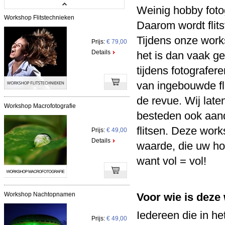
Weinig hobby fotog
Workshop Flitstechnieken
Daarom wordt flits
Tijdens onze works
Prijs:
€ 79,00
Details
het is dan vaak ge
tijdens fotografer
van ingebouwde flit
de revue. Wij late
Workshop Macrofotografie
besteden ook aand
flitsen. Deze wor
Prijs:
€ 49,00
Details
waarde, die uw ho
want vol = vol!
Workshop Nachtopnamen
Voor wie is dez
Iedereen die in he
Prijs:
€ 49,00