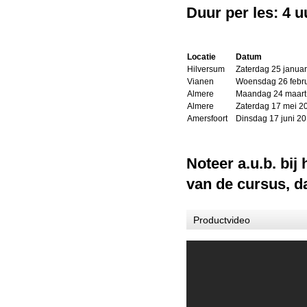
Duur per les: 4 u
Workshop Webshop fotografie voor...
Prijs:
€ 59,00
Locatie
Datum
Details
Hilversum
Zaterdag 25 januar
Vianen
Woensdag 26 feb
Almere
Maandag 24 maart
Almere
Zaterdag 17 mei 2
Amersfoort
Dinsdag 17 juni 2
Workshop Portretfotografie Outdo...
Noteer a.u.b. bij
Prijs:
€ 69,00
van de cursus, d
Details
Productvideo
Workshop Portretfotografie Indoo...
Prijs:
€ 79,00
Details